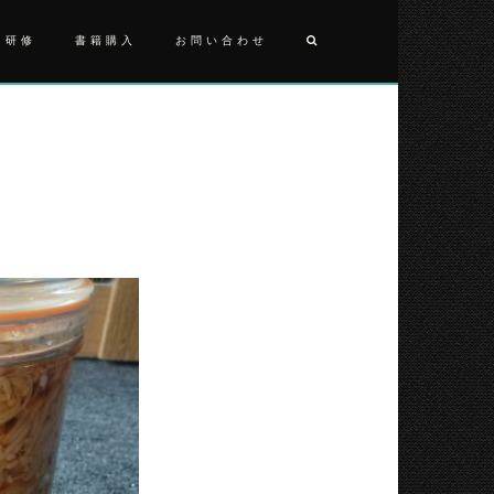
・研修
書籍購入
お問い合わせ
投
2025101
稿
ナ
ビ
ゲ
ー
シ
ョ
ン