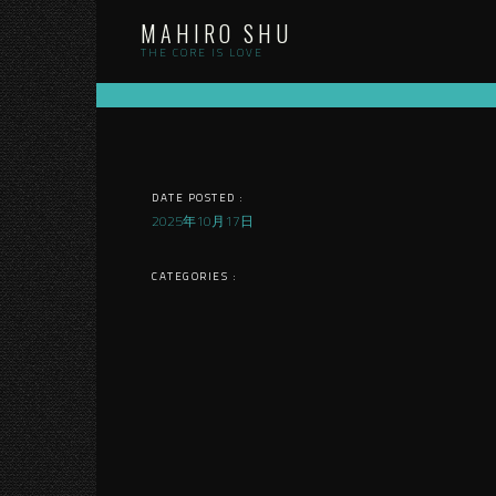
Skip
MAHIRO SHU
to
content
THE CORE IS LOVE
DATE POSTED :
2025年10月17日
CATEGORIES :