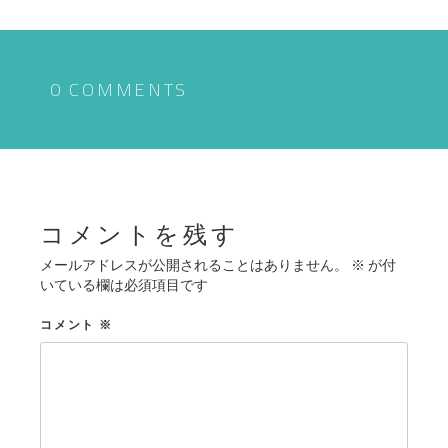
ナ
ビ
ゲ
0 COMMENTS
ー
シ
ョ
ン
コメントを残す
メールアドレスが公開されることはありません。
※
が付
いている欄は必須項目です
コメント
※