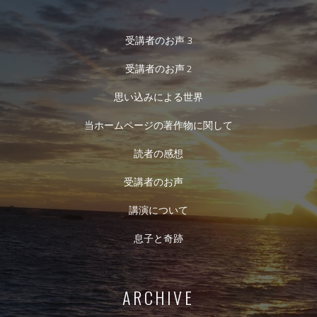
受講者のお声 3
受講者のお声 2
思い込みによる世界
当ホームページの著作物に関して
読者の感想
受講者のお声
講演について
息子と奇跡
ARCHIVE