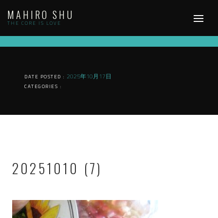
Skip
MAHIRO SHU
to
content
THE CORE IS LOVE
2025年10月17日
DATE POSTED :
CATEGORIES :
20251010 (7)