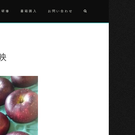
・研修
書籍購入
お問い合わせ
投
2025101
秋
稿
映
ナ
秋映
ビ
ゲ
ー
シ
ョ
ン