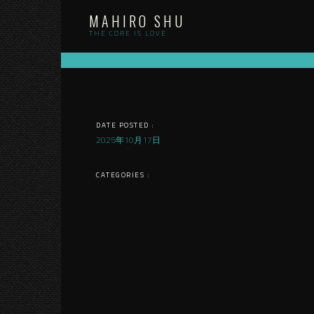
Skip
MAHIRO SHU
to
content
THE CORE IS LOVE
DATE POSTED :
2025年10月17日
CATEGORIES :