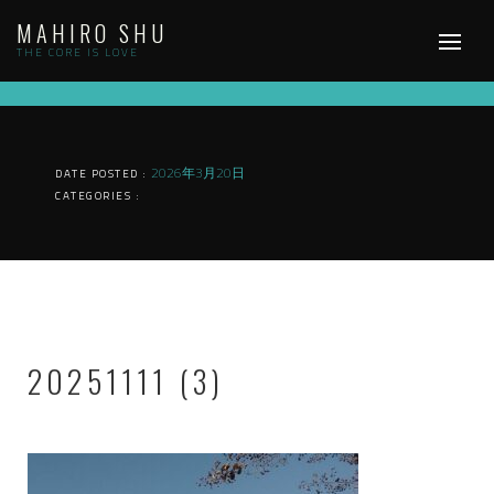
Skip
MAHIRO SHU
to
content
THE CORE IS LOVE
2026年3月20日
DATE POSTED :
CATEGORIES :
20251111 (3)