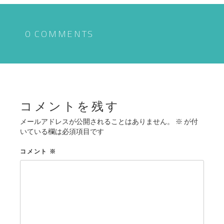
ナ
ビ
ゲ
0 COMMENTS
ー
シ
ョ
ン
コメントを残す
メールアドレスが公開されることはありません。
※
が付
いている欄は必須項目です
コメント
※