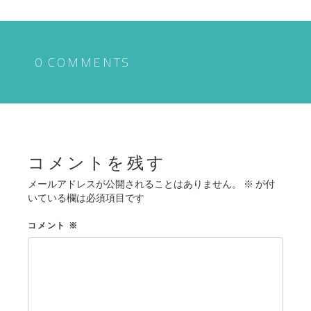
ナ
ビ
ゲ
0 COMMENTS
ー
シ
ョ
ン
コメントを残す
メールアドレスが公開されることはありません。
※
が付
いている欄は必須項目です
コメント
※