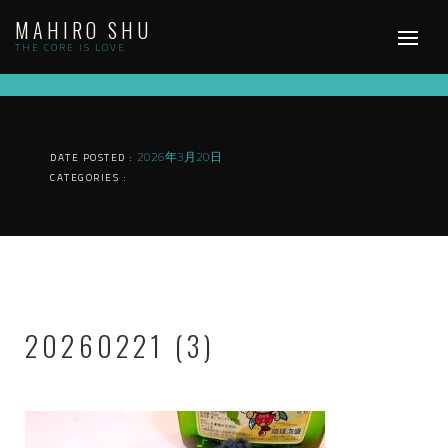
Skip
MAHIRO SHU
to
content
THE CORE IS LOVE
2026年3月20日
DATE POSTED :
CATEGORIES :
20260221 (3)