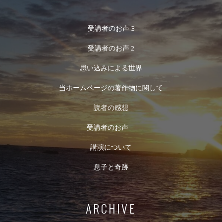
受講者のお声 3
受講者のお声 2
思い込みによる世界
当ホームページの著作物に関して
読者の感想
受講者のお声
講演について
息子と奇跡
ARCHIVE