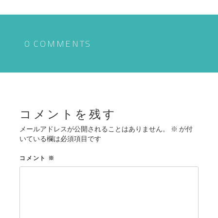
ナ
ビ
ゲ
0 COMMENTS
ー
シ
ョ
ン
コメントを残す
メールアドレスが公開されることはありません。
※
が付
いている欄は必須項目です
コメント
※