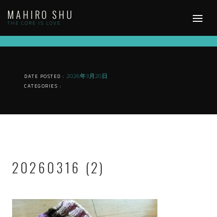
Skip
MAHIRO SHU
to
content
THE CORE IS LOVE
2026年3月20日
DATE POSTED :
CATEGORIES :
20260316 (2)