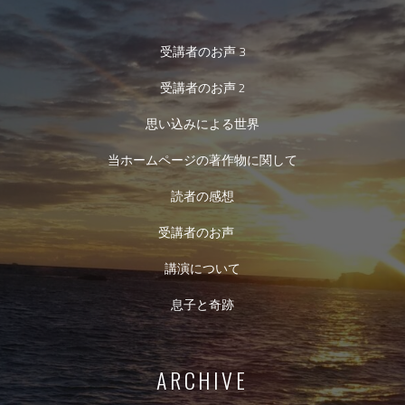
受講者のお声 3
受講者のお声 2
思い込みによる世界
当ホームページの著作物に関して
読者の感想
受講者のお声
講演について
息子と奇跡
ARCHIVE