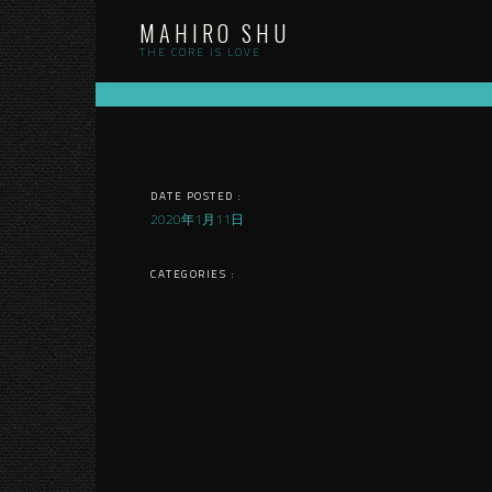
Skip
MAHIRO SHU
to
content
THE CORE IS LOVE
DATE POSTED :
2020年1月11日
CATEGORIES :