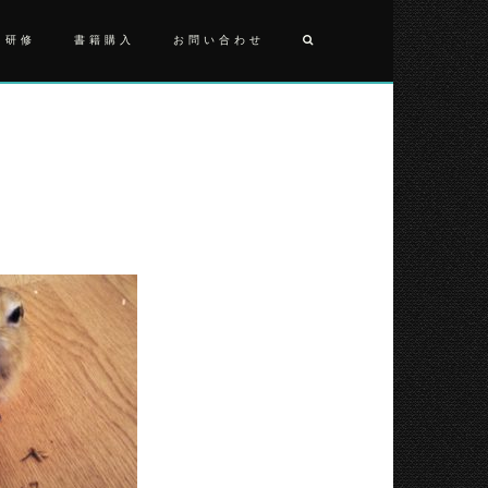
・研修
書籍購入
お問い合わせ
投
シ
ェ
稿
リ
ナ
ー
ビ
ゲ
ー
シ
ョ
ン