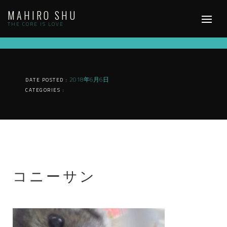
Skip
MAHIRO SHU
to
content
THE CORE IS LOVE
2018年6月6日
DATE POSTED :
CATEGORIES :
コニーサン