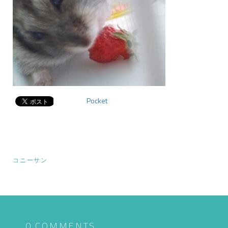
Pocket
投
コニーサン
稿
ナ
ビ
0 COMMENTS