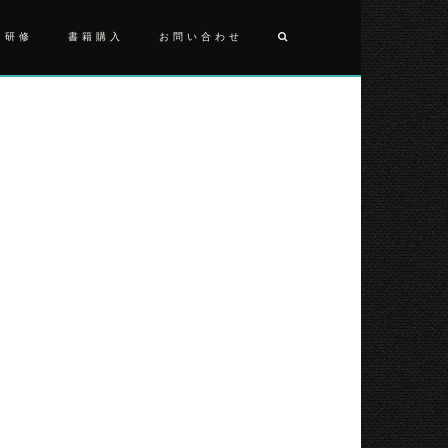
・研修
書籍購入
お問い合わせ
投
DSC_0716
稿
ナ
ビ
ゲ
ー
シ
ョ
ン