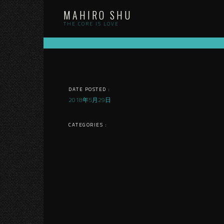
Skip
MAHIRO SHU
to
content
THE CORE IS LOVE
DATE POSTED :
2018年5月29日
CATEGORIES :