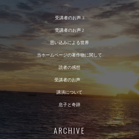
受講者のお声 3
受講者のお声 2
思い込みによる世界
当ホームページの著作物に関して
読者の感想
受講者のお声
講演について
息子と奇跡
ARCHIVE