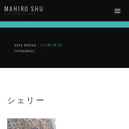
Skip
MAHIRO SHU
to
content
THE CORE IS LOVE
2020年2月4日
DATE POSTED :
CATEGORIES :
シェリー