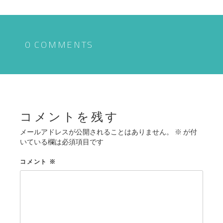
ナ
ビ
ゲ
0 COMMENTS
ー
シ
ョ
ン
コメントを残す
メールアドレスが公開されることはありません。
※
が付
いている欄は必須項目です
コメント
※