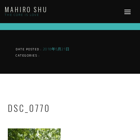
Skip
MAHIRO SHU
to
content
THE CORE IS LOVE
2018年5月21日
DATE POSTED :
CATEGORIES :
DSC_0770