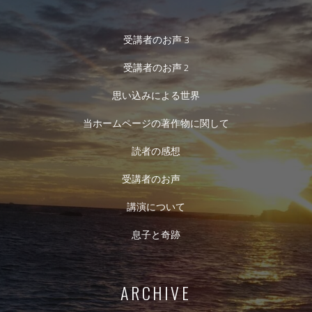
受講者のお声 3
受講者のお声 2
思い込みによる世界
当ホームページの著作物に関して
読者の感想
受講者のお声
講演について
息子と奇跡
ARCHIVE