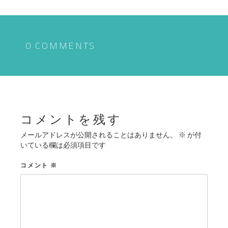
ナ
ビ
ゲ
0 COMMENTS
ー
シ
ョ
ン
コメントを残す
メールアドレスが公開されることはありません。
※
が付
いている欄は必須項目です
コメント
※