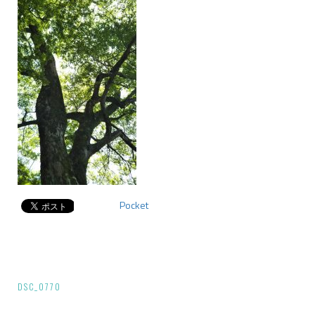
Pocket
投
DSC_0770
稿