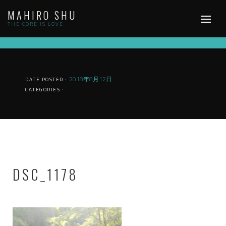
Skip
MAHIRO SHU
to
content
THE CORE IS LOVE
2018年8月12日
DATE POSTED :
CATEGORIES :
DSC_1178