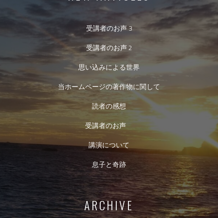
受講者のお声 3
受講者のお声 2
思い込みによる世界
当ホームページの著作物に関して
読者の感想
受講者のお声
講演について
息子と奇跡
ARCHIVE