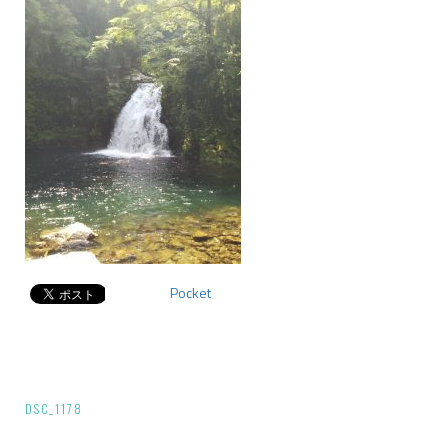
Pocket
投
DSC_1178
稿