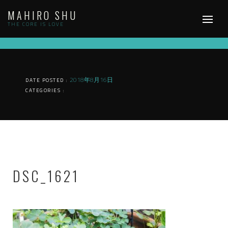
Skip
MAHIRO SHU
to
content
THE CORE IS LOVE
2018年8月16日
DATE POSTED :
CATEGORIES :
DSC_1621