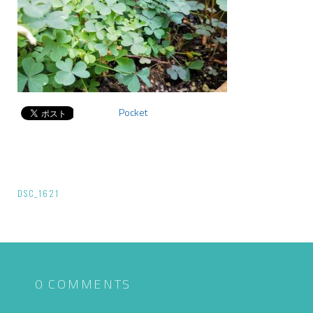
Pocket
投
DSC_1621
稿
ナ
ビ
ゲ
0 COMMENTS
ー