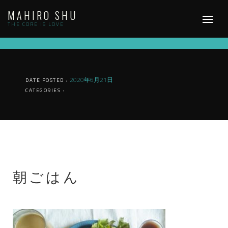
Skip
MAHIRO SHU
to
content
THE CORE IS LOVE
2020年6月21日
DATE POSTED :
CATEGORIES :
朝ごはん