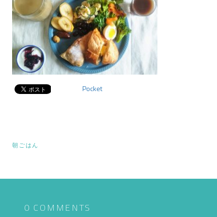
Pocket
投
朝ごはん
稿
ナ
ビ
ゲ
0 COMMENTS