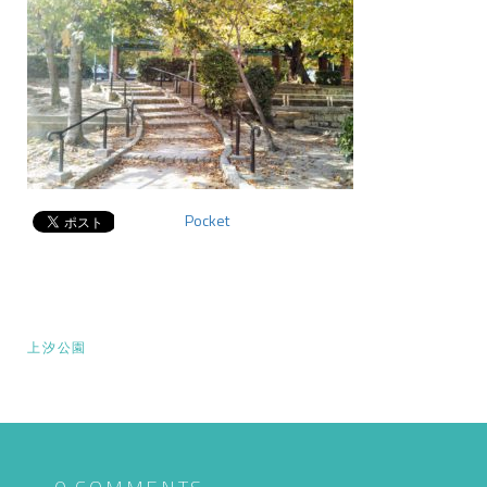
Pocket
投
上汐公園
稿
ナ
ビ