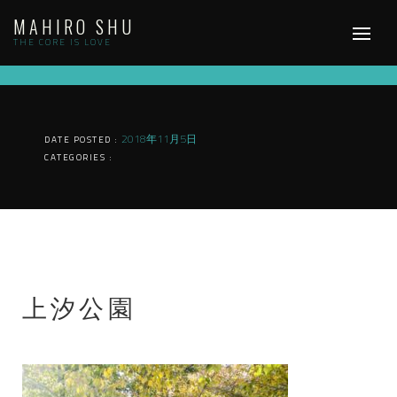
Skip
MAHIRO SHU
to
content
THE CORE IS LOVE
2018年11月5日
DATE POSTED :
CATEGORIES :
上汐公園