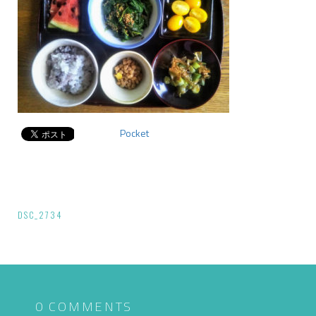
Pocket
投
DSC_2734
稿
ナ
ビ
ゲ
0 COMMENTS