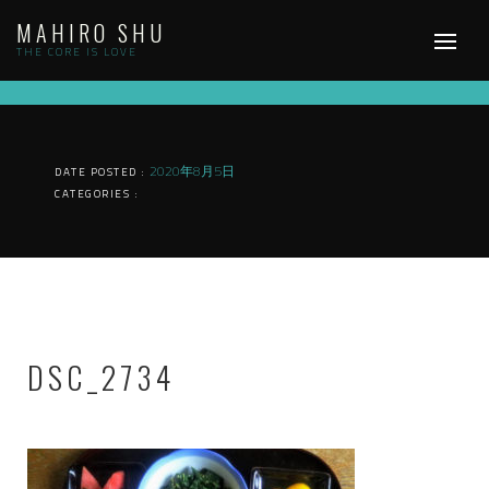
Skip
MAHIRO SHU
to
content
THE CORE IS LOVE
2020年8月5日
DATE POSTED :
CATEGORIES :
DSC_2734