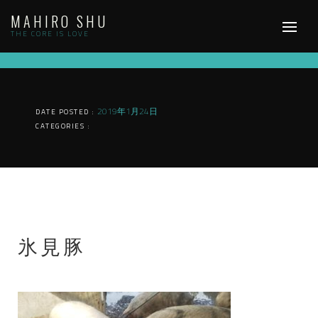
Skip
MAHIRO SHU
to
content
THE CORE IS LOVE
2019年1月24日
DATE POSTED :
CATEGORIES :
氷見豚