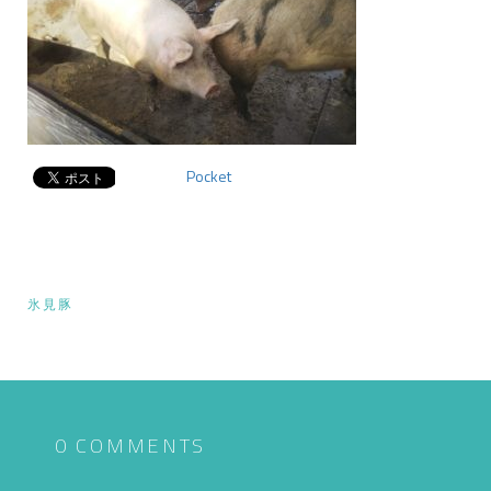
Pocket
投
氷見豚
稿
ナ
ビ
ゲ
0 COMMENTS
ー