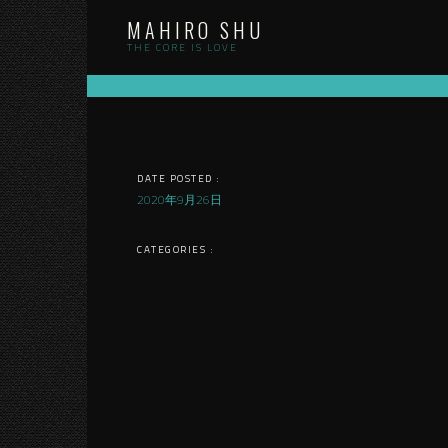
Skip
MAHIRO SHU
to
content
THE CORE IS LOVE
DATE POSTED :
2020年9月26日
CATEGORIES :