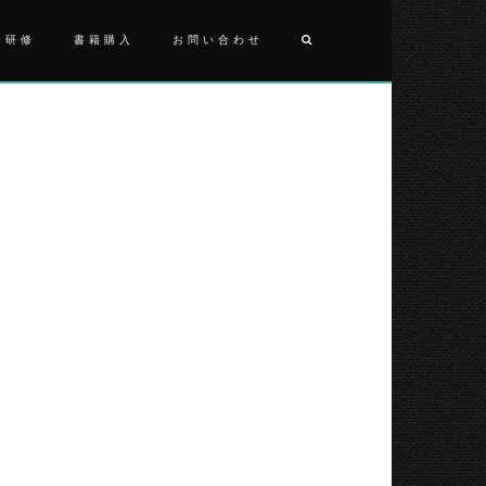
・研修
書籍購入
お問い合わせ
投
DSC_3411
稿
ナ
ビ
ゲ
ー
シ
ョ
ン