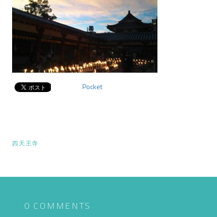
Pocket
投
四天王寺
稿
ナ
ビ
ゲ
0 COMMENTS