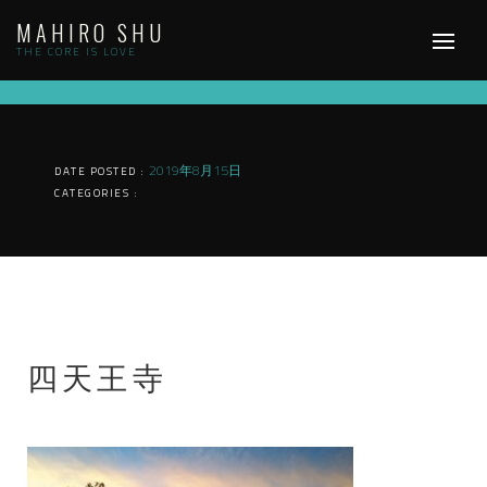
Skip
MAHIRO SHU
to
content
THE CORE IS LOVE
2019年8月15日
DATE POSTED :
CATEGORIES :
四天王寺