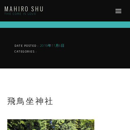
Skip
MAHIRO SHU
to
content
THE CORE IS LOVE
2019年11月6日
DATE POSTED :
CATEGORIES :
飛鳥坐神社