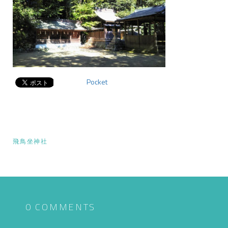
Pocket
投
飛鳥坐神社
稿
ナ
ビ
ゲ
0 COMMENTS
ー