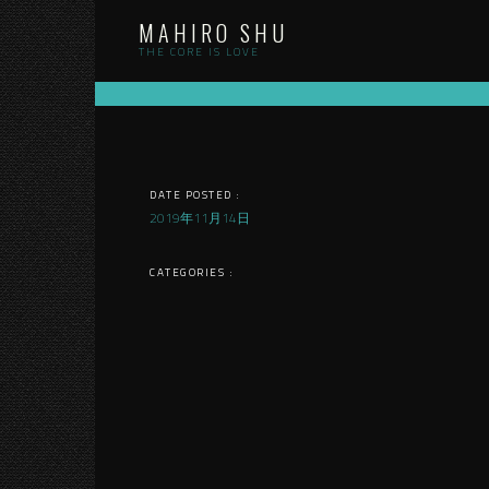
Skip
MAHIRO SHU
to
content
THE CORE IS LOVE
DATE POSTED :
2019年11月14日
CATEGORIES :