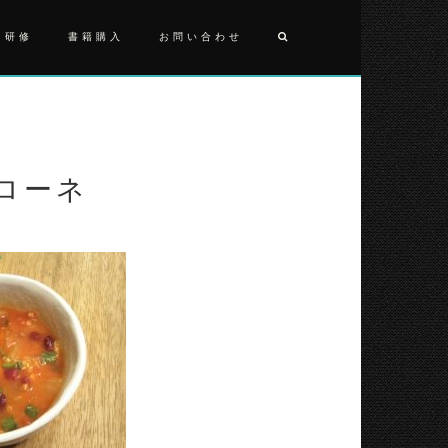
・研修
書籍購入
お問い合わせ
投
豆
ミ
稿
ネ
ナ
ス
ト
ローネ
ビ
ロ
ー
ゲ
ネ
ー
シ
ョ
ン