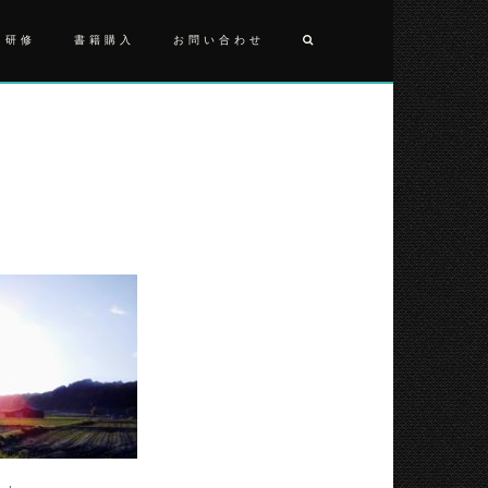
・研修
書籍購入
お問い合わせ
投
明
日
稿
香
ナ
ビ
ゲ
ー
シ
ョ
ン