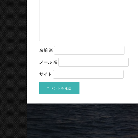
名前
※
メール
※
サイト