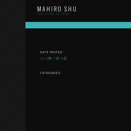
Skip
MAHIRO SHU
to
content
THE CORE IS LOVE
DATE POSTED :
2019年11月16日
CATEGORIES :