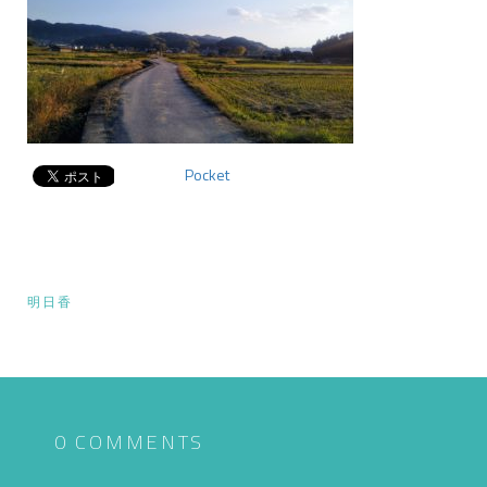
Pocket
投
明日香
稿
ナ
ビ
ゲ
0 COMMENTS
ー