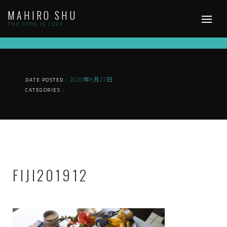
Skip
MAHIRO SHU
to
content
THE CORE IS LOVE
2020年6月27日
DATE POSTED :
CATEGORIES :
FIJI201912