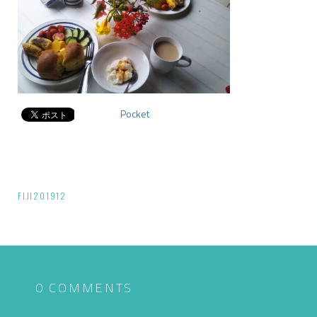
Pocket
投
FIJI201912
稿
ナ
ビ
ゲ
0 COMMENTS
ー