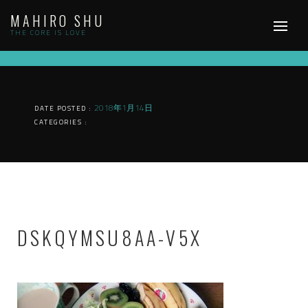
Skip
MAHIRO SHU
to
content
THE CORE IS LOVE
2018年1月14日
DATE POSTED :
CATEGORIES :
DSKQYMSU8AA-V5X