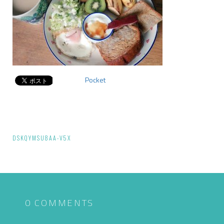
Pocket
投
DSKQYMSU8AA-V5X
稿
ナ
ビ
ゲ
0 COMMENTS
ー