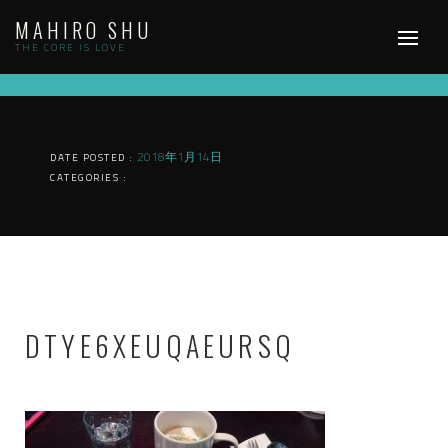
Skip
MAHIRO SHU
to
content
THE CORE IS LOVE
2018年1月14日
DATE POSTED :
CATEGORIES :
DTYE6XEUQAEURSQ