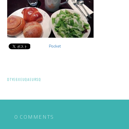
Pocket
投
DTYE6XEUQAEURSQ
稿
ナ
ビ
ゲ
0 COMMENTS
ー