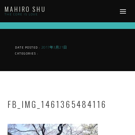
Skip
MAHIRO SHU
to
content
THE CORE IS LOVE
2017年3月21日
DATE POSTED :
CATEGORIES :
FB_IMG_1461365484116