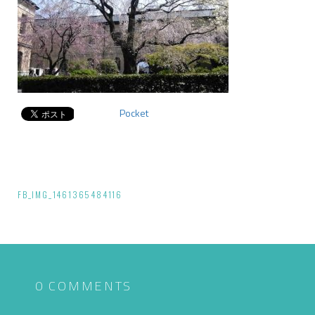
Pocket
投
FB_IMG_1461365484116
稿
ナ
ビ
ゲ
0 COMMENTS
ー