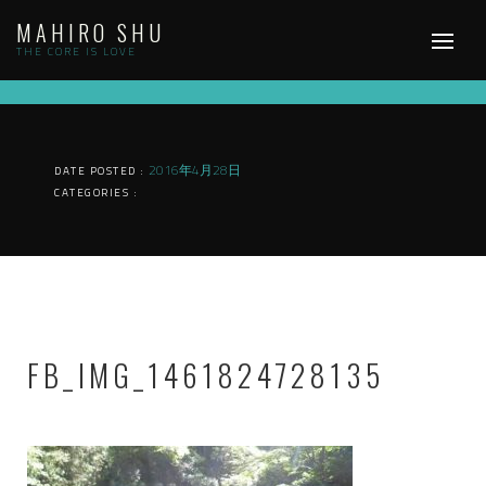
Skip
MAHIRO SHU
to
content
THE CORE IS LOVE
2016年4月28日
DATE POSTED :
CATEGORIES :
FB_IMG_1461824728135