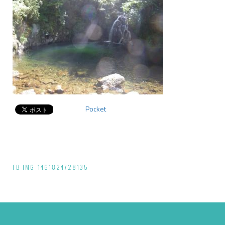
Pocket
投
FB_IMG_1461824728135
稿
ナ
ビ