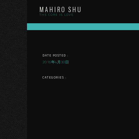
Skip
MAHIRO SHU
to
content
THE CORE IS LOVE
DATE POSTED :
2016年4月30日
CATEGORIES :