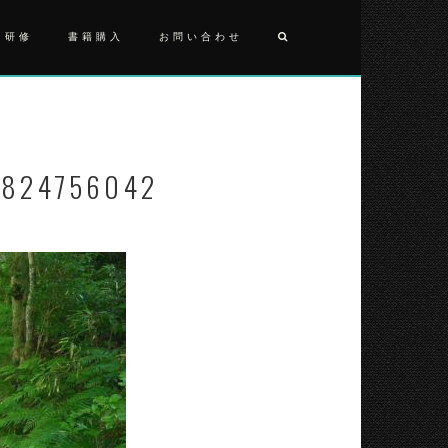
・研修
書籍購入
お問い合わせ
投
FB_IMG_1
稿
ナ
1824756042
ビ
ゲ
ー
シ
ョ
ン