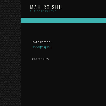
Skip
MAHIRO SHU
to
content
THE CORE IS LOVE
DATE POSTED :
2016年4月28日
CATEGORIES :