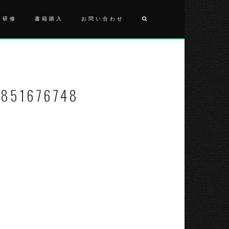
・研修
書籍購入
お問い合わせ
投
FB_IMG_1
稿
ナ
1851676748
ビ
ゲ
ー
シ
ョ
ン