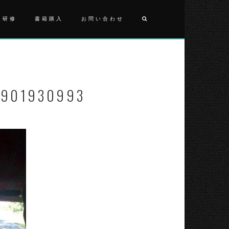
・研修
書籍購入
お問い合わせ
投
FB_IMG_1
稿
ナ
1901930993
ビ
ゲ
ー
シ
ョ
ン