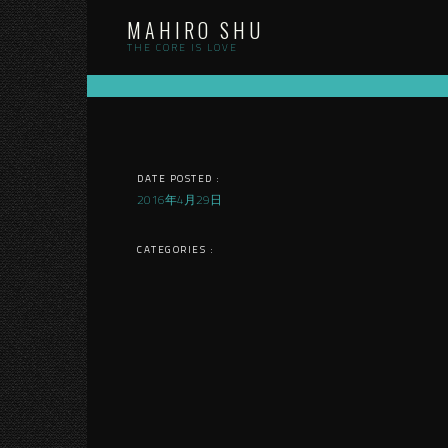
Skip
MAHIRO SHU
to
content
THE CORE IS LOVE
DATE POSTED :
2016年4月29日
CATEGORIES :