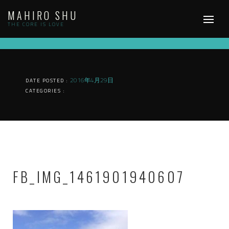
Skip
MAHIRO SHU
to
content
THE CORE IS LOVE
2016年4月29日
DATE POSTED :
CATEGORIES :
FB_IMG_1461901940607