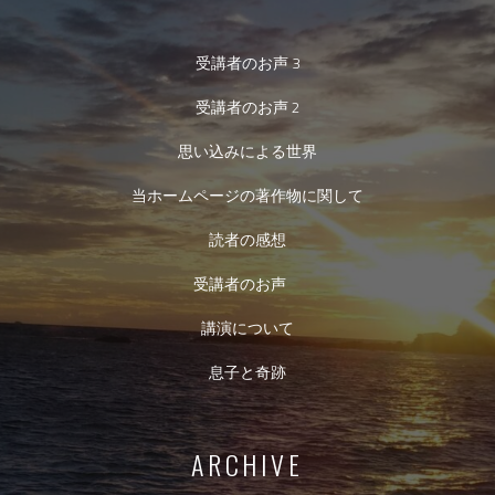
受講者のお声 3
受講者のお声 2
思い込みによる世界
当ホームページの著作物に関して
読者の感想
受講者のお声
講演について
息子と奇跡
ARCHIVE