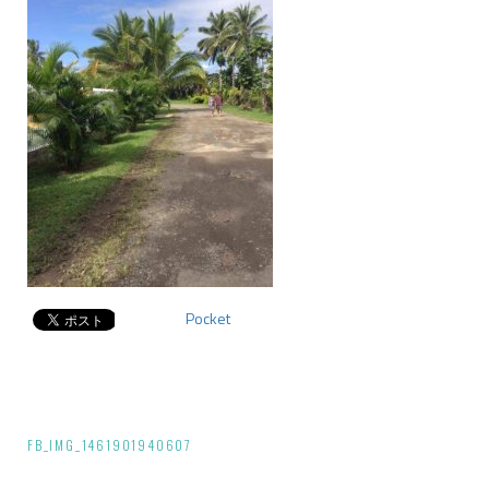
Pocket
投
FB_IMG_1461901940607
稿