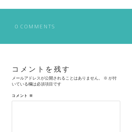
ナ
ビ
ゲ
0 COMMENTS
ー
シ
ョ
ン
コメントを残す
メールアドレスが公開されることはありません。
※
が付
いている欄は必須項目です
コメント
※