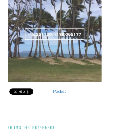
Pocket
投
FB_IMG_1461907465401
稿