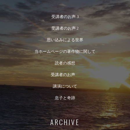
受講者のお声 3
受講者のお声 2
思い込みによる世界
当ホームページの著作物に関して
読者の感想
受講者のお声
講演について
息子と奇跡
ARCHIVE