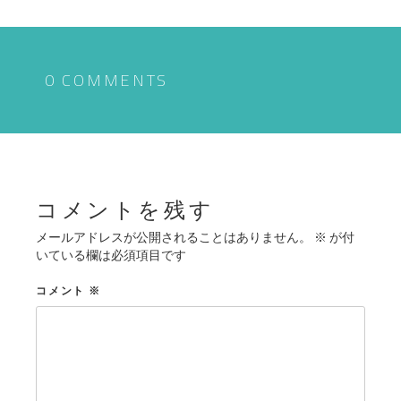
ナ
ビ
ゲ
0 COMMENTS
ー
シ
ョ
ン
コメントを残す
メールアドレスが公開されることはありません。
※
が付
いている欄は必須項目です
コメント
※