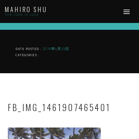
Skip
MAHIRO SHU
to
content
THE CORE IS LOVE
2016年4月29日
DATE POSTED :
CATEGORIES :
FB_IMG_1461907465401