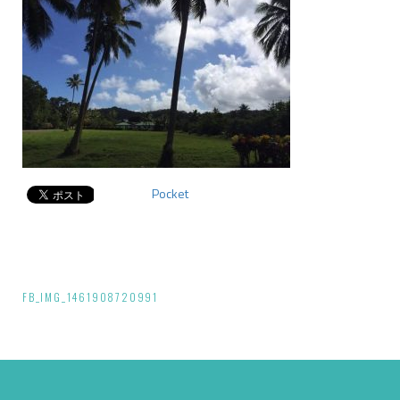
Pocket
投
FB_IMG_1461908720991
稿
ナ
ビ