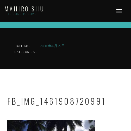
Skip
MAHIRO SHU
to
content
THE CORE IS LOVE
2016年4月29日
DATE POSTED :
CATEGORIES :
FB_IMG_1461908720991