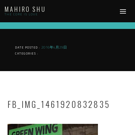
Skip
MAHIRO SHU
to
content
THE CORE IS LOVE
2016年4月29日
DATE POSTED :
CATEGORIES :
FB_IMG_1461920832835