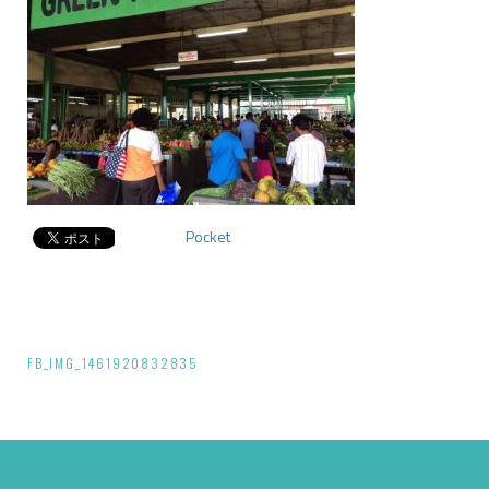
Pocket
投
FB_IMG_1461920832835
稿
ナ
ビ