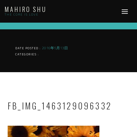
Skip
MAHIRO SHU
to
content
THE CORE IS LOVE
2016年5月13日
DATE POSTED :
CATEGORIES :
FB_IMG_1463129096332