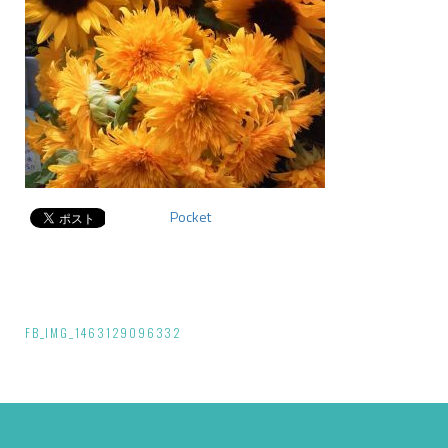
Pocket
投
FB_IMG_1463129096332
稿
ナ
ビ