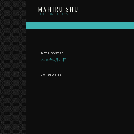
Skip
MAHIRO SHU
to
content
THE CORE IS LOVE
DATE POSTED :
2016年6月25日
CATEGORIES :