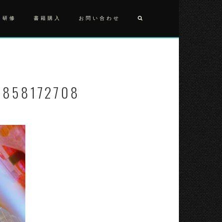
・研修
書籍購入
お問い合わせ
投
FB_IMG_1
稿
ナ
6858172708
ビ
ゲ
ー
シ
ョ
ン