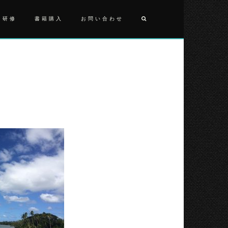
・研修
書籍購入
お問い合わせ
投
IMG_0351
稿
ナ
ビ
ゲ
ー
シ
ョ
ン