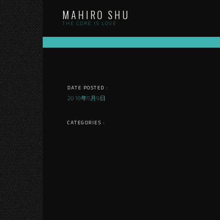
Skip
MAHIRO SHU
to
content
THE CORE IS LOVE
DATE POSTED :
2018年5月9日
CATEGORIES :