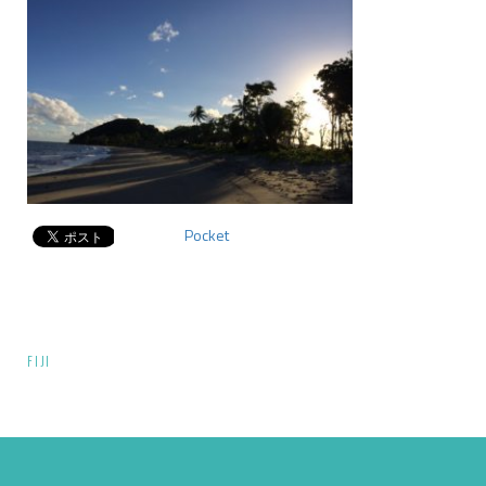
Pocket
投
FIJI
稿
ナ
ビ