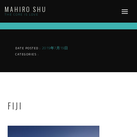
Skip
MAHIRO SHU
to
content
THE CORE IS LOVE
2019年7月19日
DATE POSTED :
CATEGORIES :
FIJI