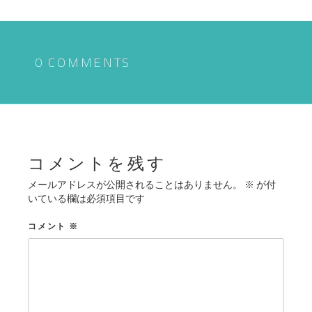
ナ
ビ
ゲ
0 COMMENTS
ー
シ
ョ
ン
コメントを残す
メールアドレスが公開されることはありません。
※
が付
いている欄は必須項目です
コメント
※