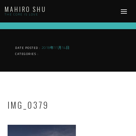
Skip
MAHIRO SHU
to
content
THE CORE IS LOVE
2018年11月14日
DATE POSTED :
CATEGORIES :
IMG_0379