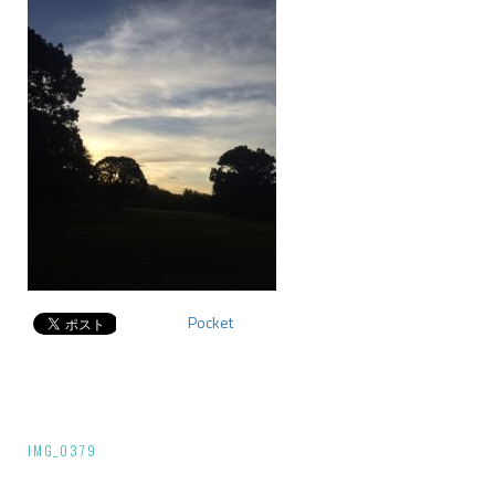
Pocket
投
IMG_0379
稿