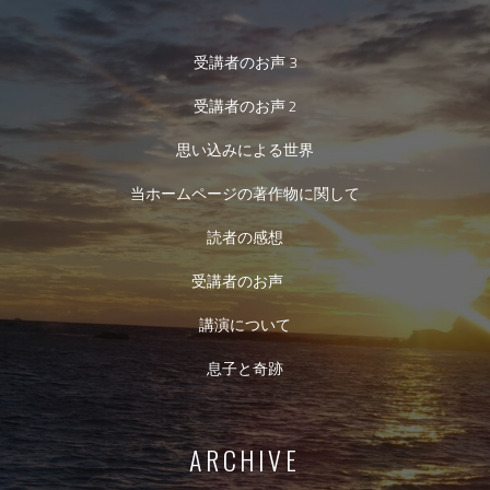
受講者のお声 3
受講者のお声 2
思い込みによる世界
当ホームページの著作物に関して
読者の感想
受講者のお声
講演について
息子と奇跡
ARCHIVE