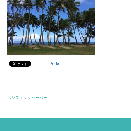
Pocket
投
パシフィックハーバー
稿
ナ
ビ