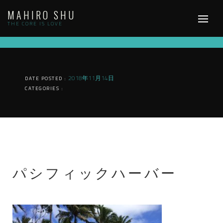
Skip
MAHIRO SHU
to
content
THE CORE IS LOVE
2018年11月14日
DATE POSTED :
CATEGORIES :
パシフィックハーバー