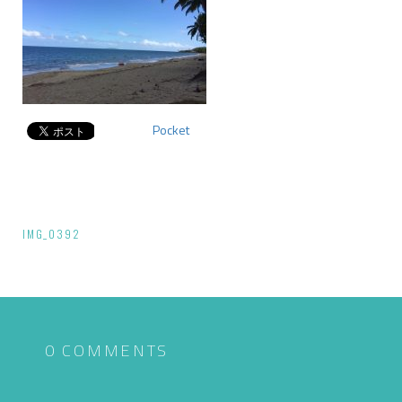
Pocket
投
IMG_0392
稿
ナ
ビ
ゲ
0 COMMENTS
ー