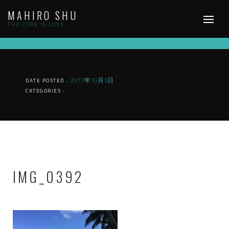
Skip
MAHIRO SHU
to
content
THE CORE IS LOVE
2017年10月3日
DATE POSTED :
CATEGORIES :
IMG_0392