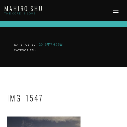
Skip
MAHIRO SHU
to
content
THE CORE IS LOVE
2018年7月25日
DATE POSTED :
CATEGORIES :
IMG_1547