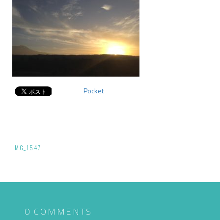
Pocket
投
IMG_1547
稿
ナ
ビ
ゲ
0 COMMENTS