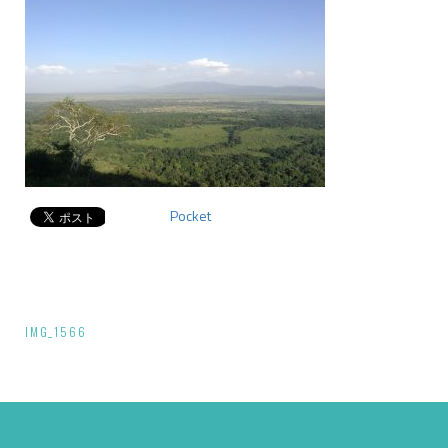
Pocket
投
IMG_1566
稿
ナ
ビ