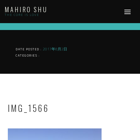
Skip
MAHIRO SHU
to
content
THE CORE IS LOVE
2017年8月2日
DATE POSTED :
CATEGORIES :
IMG_1566