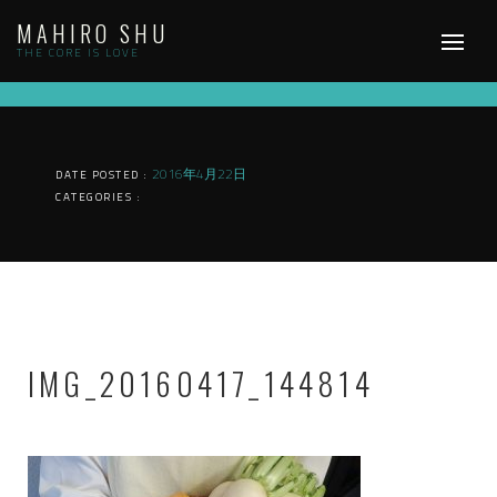
Skip
MAHIRO SHU
to
content
THE CORE IS LOVE
2016年4月22日
DATE POSTED :
CATEGORIES :
IMG_20160417_144814