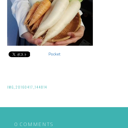
Pocket
投
IMG_20160417_144814
稿
ナ
ビ
ゲ
0 COMMENTS