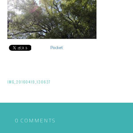
Pocket
投
IMG_20160419_130637
稿
ナ
ビ
ゲ
0 COMMENTS
ー