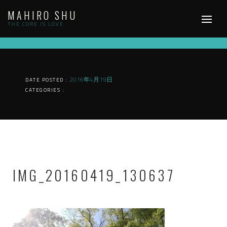
Skip
MAHIRO SHU
to
content
THE CORE IS LOVE
2016年4月19日
DATE POSTED :
CATEGORIES :
IMG_20160419_130637