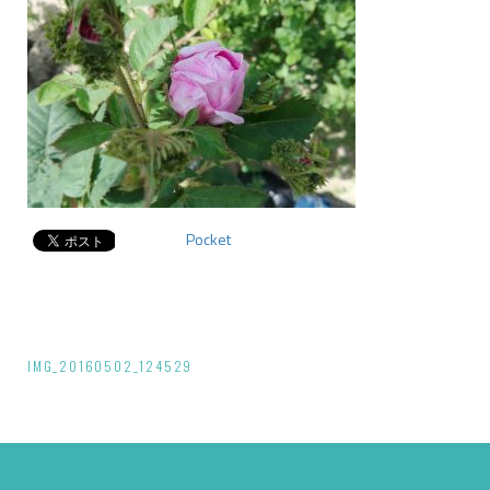
Pocket
投
IMG_20160502_124529
稿
ナ
ビ