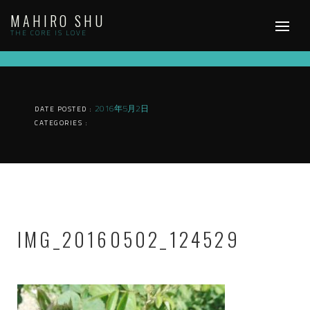
Skip
MAHIRO SHU
to
content
THE CORE IS LOVE
2016年5月2日
DATE POSTED :
CATEGORIES :
IMG_20160502_124529