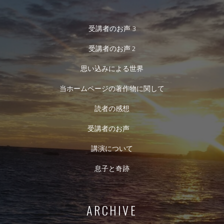
受講者のお声 3
受講者のお声 2
思い込みによる世界
当ホームページの著作物に関して
読者の感想
受講者のお声
講演について
息子と奇跡
ARCHIVE