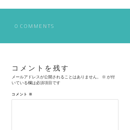
ナ
ビ
ゲ
0 COMMENTS
ー
シ
ョ
ン
コメントを残す
メールアドレスが公開されることはありません。
※
が付
いている欄は必須項目です
コメント
※