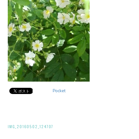
Pocket
投
IMG_20160502_124707
稿