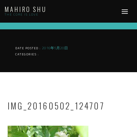
Skip
MAHIRO SHU
to
content
THE CORE IS LOVE
2016年5月20日
DATE POSTED :
CATEGORIES :
IMG_20160502_124707