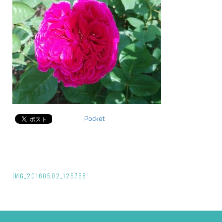
Pocket
投
IMG_20160502_125758
稿
ナ