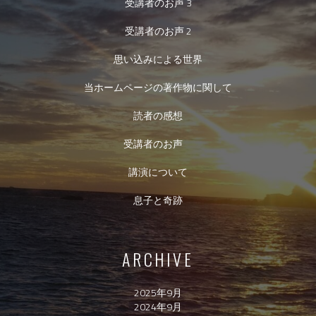
受講者のお声 3
受講者のお声 2
思い込みによる世界
当ホームページの著作物に関して
読者の感想
受講者のお声
講演について
息子と奇跡
ARCHIVE
2025年9月
2024年9月