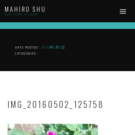
Skip
MAHIRO SHU
to
content
THE CORE IS LOVE
2016年5月2日
DATE POSTED :
CATEGORIES :
IMG_20160502_125758