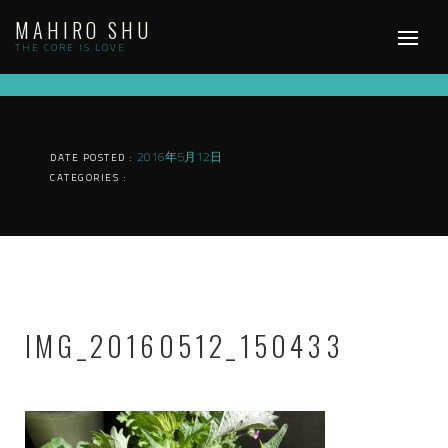
Skip
MAHIRO SHU
to
content
THE CORE IS LOVE
2016年5月12日
DATE POSTED :
CATEGORIES :
IMG_20160512_150433