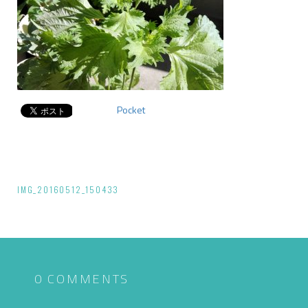
Pocket
投
IMG_20160512_150433
稿
ナ
ビ
ゲ
0 COMMENTS
ー